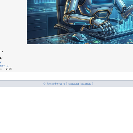
рь
92
у
rry.ru
ов:
3376
© PromoServer.ru [
контакты
|
правила
]