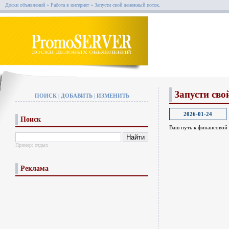
Доски объявлений
»
Работа в интернет
»
Запусти свой денежный поток.
Запусти сво
ПОИСК
|
ДОБАВИТЬ
|
ИЗМЕНИТЬ
2026-01-24
Поиск
Ваш путь к финансовой 
Пример:
отдых
Реклама