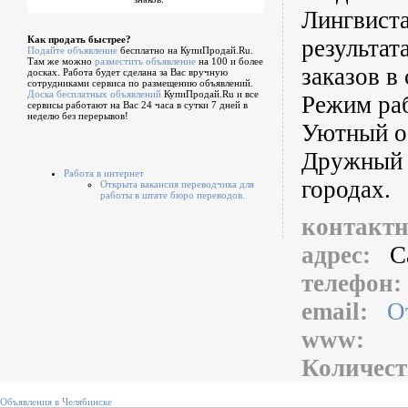
Лингвиста
Как продать быстрее?
результат
Подайте объявление
бесплатно на КупиПродай.Ru.
Там же можно
разместить объявление
на 100 и более
заказов в 
досках. Работа будет сделана за Вас вручную
сотрудниками сервиса по размещению объявлений.
Доска бесплатных объявлений
КупиПродай.Ru и все
Режим раб
сервисы работают на Вас 24 часа в сутки 7 дней в
неделю без перерывов!
Уютный оф
Дружный к
Работа в интернет
городах.
Открыта вакансия переводчика для
работы в штате бюро переводов.
контакт
адрес:
С
телефон
email:
О
www:
Количест
Объявления в Челябинске