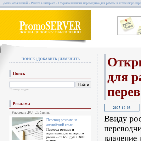
Доски объявлений
»
Работа в интернет
»
Открыта вакансия переводчика для работы в штате бюро пер
Откр
ПОИСК
|
ДОБАВИТЬ
|
ИЗМЕНИТЬ
для р
Поиск
перев
Пример:
отдых
Реклама
2025-12-06
Реклама в .RU
|
Добавить
Ввиду ро
Перевод резюме на
английский язык
переводчи
Перевод резюме и
адаптация для западного
владение 
рынка - от 650 руб./1800
знаков.