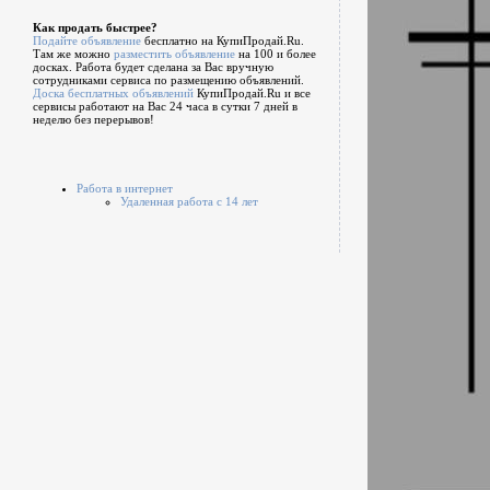
Как продать быстрее?
Подайте объявление
бесплатно на КупиПродай.Ru.
Там же можно
разместить объявление
на 100 и более
досках. Работа будет сделана за Вас вручную
сотрудниками сервиса по размещению объявлений.
Доска бесплатных объявлений
КупиПродай.Ru и все
сервисы работают на Вас 24 часа в сутки 7 дней в
неделю без перерывов!
Работа в интернет
Удаленная работа с 14 лет