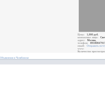
Цена:
1,000 руб.
контактное лицо:
Све
адрес:
Москва,
телефон:
8918084791
email:
Отправить почт
www:
Количество просмотр
Объявления в Челябинске