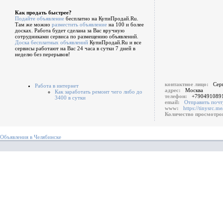
Как продать быстрее?
Подайте объявление
бесплатно на КупиПродай.Ru.
Там же можно
разместить объявление
на 100 и более
досках. Работа будет сделана за Вас вручную
сотрудниками сервиса по размещению объявлений.
Доска бесплатных объявлений
КупиПродай.Ru и все
сервисы работают на Вас 24 часа в сутки 7 дней в
неделю без перерывов!
контактное лицо:
Сер
Работа в интернет
адрес:
Москва
Как заработать ремонт чего либо до
телефон:
+790491089
3400 в сутки
email:
Отправить почт
www:
https://tinysrc.
Количество просмотр
Объявления в Челябинске