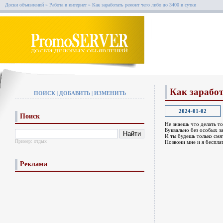
Доски объявлений
»
Работа в интернет
»
Как заработать ремонт чего либо до 3400 в сутки
Как заработ
ПОИСК
|
ДОБАВИТЬ
|
ИЗМЕНИТЬ
2024-01-02
Поиск
Не знаешь что делать то
Буквально без особых з
И ты будешь только смят
Пример:
отдых
Позвони мне и я беспла
Реклама