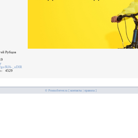
гей Рубцов
19
у
me/go/RJA-_uDIR
ов:
4529
© PromoServer.ru [
контакты
|
правила
]